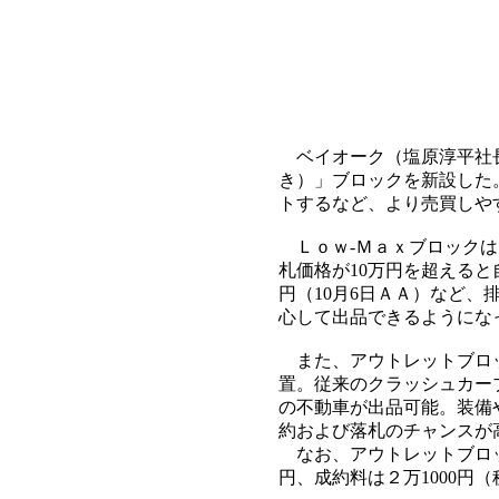
を選出
カーリンク2026年夏季
大会
チームエル
(13:54)
｢鳥栖大刀洗ヤード｣
をオープン
ベイオーク（塩原淳平社長
バントラ専門､初回は
き）」ブロックを新設した
111台集荷
トするなど、より売買しや
荒井商事
(01:12)
Ｌｏｗ-Ｍａｘブロックは
札価格が10万円を超える
07月27日
円（10月6日ＡＡ）など
心して出品できるようにな
開設20周年を迎え記
念ＡＡ
また、アウトレットブロッ
前週と合わせ出品2208
置。従来のクラッシュカー
台を集荷
の不動車が出品可能。装備
ＣＡＡ東北
約および落札のチャンスが
(16:18)
なお、アウトレットブロッ
円、成約料は２万1000円
組合50周年式典・祝