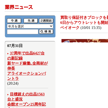
買取り保証付きブロックを
6日からアウトレットも開
ベイオーク
(10/01 15:35)
07月31日
37周年で出品6427台
の新記録
新ヤード稼働､全商材が
伸長
アライオークションバ
ントラ
(20:24)
目標超えの出品1563
台と盛況
会館オープン25周年記