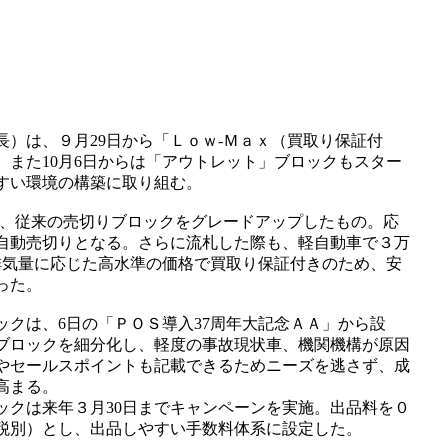
）は、９月29日から「Ｌｏｗ-Ｍａｘ（買取り保証付
。また10月6日からは「アウトレット」ブロックもスター
すい環境の構築に取り組む。
、従来の売切りブロックをグレードアップしたもの。応
と自動売切りとなる。さらに流札した際も、軽自動車で３万
、排気量に応じた高水準の価格で買取り保証付きのため、安
った。
クは、6日の「ＰＯＳ導入37周年大記念ＡＡ」から設
ブロックを細分化し、軽度の事故現状車、機関機構が原因
やセールスポイントも記載できるためニーズを逃さず、成
高まる。
クは来年３月30日までキャンペーンを実施。出品料を０
（税別）とし、出品しやすい手数料体系に設定した。