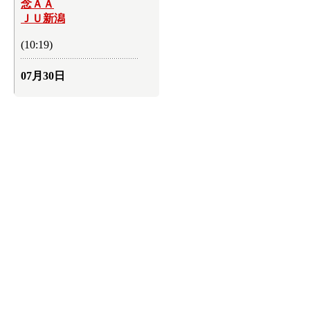
念ＡＡ
ＪＵ新潟
(10:19)
07月30日
今期２回目の青年部
担当ＡＡ
出品目標の1800台をク
リア
ＪＵ福島
(22:33)
出品2782台で盛大な
イベント
青年部担当サマーＡＡ
ＪＵ福岡
(10:03)
07月29日
優秀活動賞に５店舗