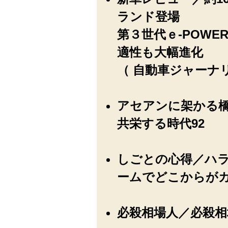
ランド登場
第３世代ｅ-POW
適性も大幅進化
（ 自動車ジャーナリ
アセアンに架かる橋
共栄する時代92
しごとの心得／ハ
ームでどこからがカ
必殺相場人／必殺相