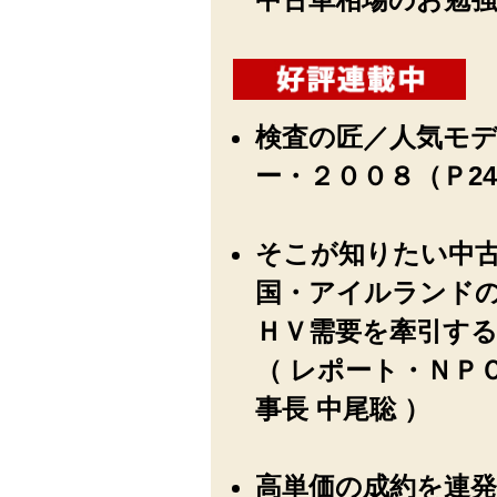
検査の匠／人気モデル
ー・２００８（Ｐ2
そこが知りたい中古車
国・アイルランドの
ＨＶ需要を牽引す
（ レポート・ＮＰ
事長 中尾聡 ）
高単価の成約を連発