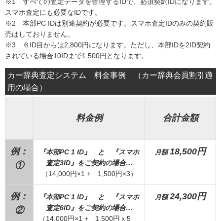
※1 すべての査定データを管理するIDで、必須契約IDになります。
スマホ査定にも必要なIDです。
※2 本部PC IDは別途契約が必要です。スマホ査定IDのみの契約販
売はしておりません。
※3 ６ID目からは2,800円になります。ただし、本部IDを2ID契約
されている場合10IDまで1,500円となります。
カー辞典査定システム 料金事例 （カー辞典会員割引適
用の場合）
料金例
合計金額
例：
18,500円
『本部PC 1 ID』 と 『スマホ
月額
査定3ID』をご契約の場合…
①
（14,000円×1 + 1,500円×3）
例：
24,300円
『本部PC 1 ID』 と 『スマホ
月額
査定6ID』をご契約の場合…
②
（14,000円×1 + 1,500円ｘ5