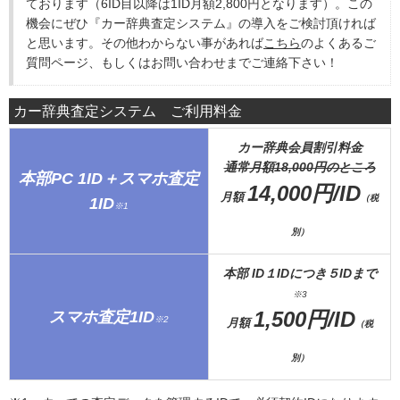
ております（6ID目以降は1ID月額2,800円となります）。この
機会にぜひ『カー辞典査定システム』の導入をご検討頂ければ
と思います。その他わからない事があれば
こちら
のよくあるご
質問ページ、もしくはお問い合わせまでご連絡下さい！
カー辞典査定システム ご利用料金
カー辞典会員割引料金
通常月額18,000円のところ
本部PC 1ID＋スマホ査定
14,000円/ID
月額
（税
1ID
※1
別）
本部 ID１IDにつき５IDまで
※3
1,500円/ID
スマホ査定1ID
※2
月額
（税
別）