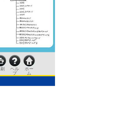
印刷
ヘル
ホー
プ
ム